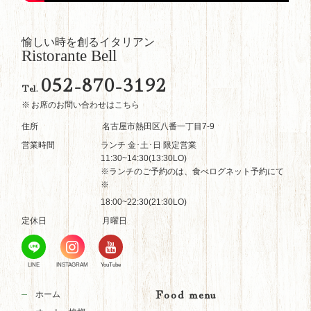
愉しい時を創るイタリアン
Ristorante Bell
052-870-3192
Tel.
お席のお問い合わせはこちら
住所
名古屋市熱田区八番一丁目7-9
営業時間
ランチ 金･土･日 限定営業
11:30~14:30(13:30LO)
※ランチのご予約のは、食べログネット予約にて
※
18:00~22:30(21:30LO)
定休日
月曜日
LINE
INSTAGRAM
YouTube
Food menu
ホーム